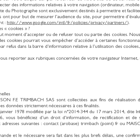
lecter des informations relatives à votre navigation (ordinateur, mobile 
te du Photographe sont exclusivement destinés à permettre et faciliter 
 ont pour but de mesurer l’audience du site, pour permettre d’évaluer
nt :
http://www.google.com/intl/fr/policies/privacy/partners/
).
 « cookies » ?
ut moment d’accepter ou de refuser tout ou partie des cookies. Nous 
e des cookies pourrait vous empêcher d’accéder à certaines fonctionnal
ar refus dans la barre d’information relative à l’utilisation des cookie
vous reporter aux rubriques concernées de votre navigateur Internet
elles
AISON F.E TRIMBACH SAS sont collectées aux fins de réalisation de
es données strictement nécessaires à ces finalités.
anvier 1978 modifiée par la loi n°2014-344 du 17 mars 2014, dite Inf
 vous bénéficiez d’un droit d’information, de rectification et d
ux adresses suivantes : contact (arobase) trimbach (point) fr ou M
ande et le nécessaire sera fait dans les plus brefs délais, une con