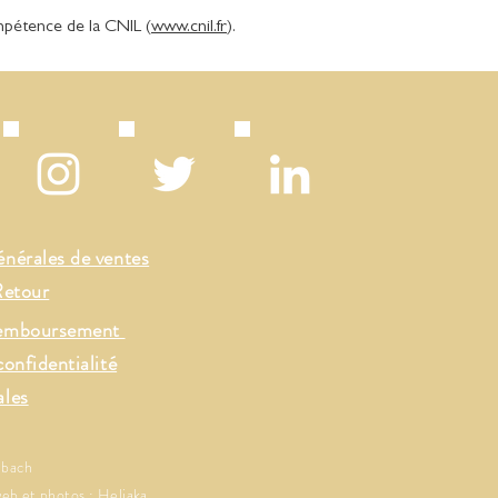
ompétence de la CNIL (
www.cnil.fr
).
énérales de ventes
Retour
remboursement
confidentialité
ales
mbach
web et photos :
Heliaka