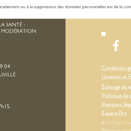
au traitement ou à la suppression des données personnelles est de la c
A SANTÉ -
C MODÉRATION
89 04
Conditions g
AUVILLÉ
Livraison et 
Échange et 
Politique de 
Mentions lég
7h15.
Espace Pro
© 2025 par Tri
Réalisation site 