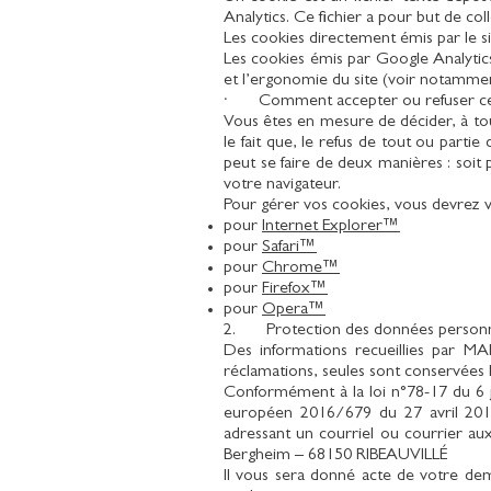
Analytics. Ce fichier a pour but de col
Les cookies directement émis par le si
Les cookies émis par Google Analytics
et l’ergonomie du site (voir notamme
· Comment accepter ou refuser ces
Vous êtes en mesure de décider, à to
le fait que, le refus de tout ou parti
peut se faire de deux manières : soit p
votre navigateur.
Pour gérer vos cookies, vous devrez 
pour
Internet Explorer™
pour
Safari™
pour
Chrome™
pour
Firefox™
pour
Opera™
2. Protection des données personn
Des informations recueillies par M
réclamations, seules sont conservées l
Conformément à la loi n°78-17 du 6 j
européen 2016/679 du 27 avril 2016,
adressant un courriel ou courrier a
Bergheim – 68150 RIBEAUVILLÉ
Il vous sera donné acte de votre dem