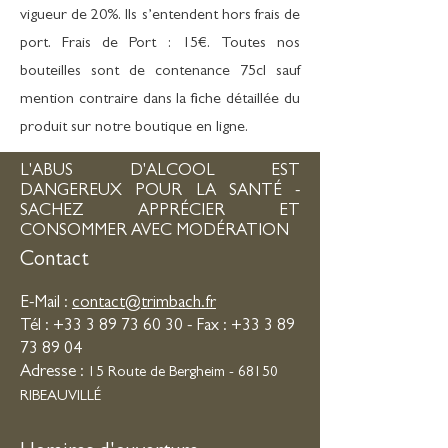
vigueur de 20%. Ils s’entendent hors frais de
port. Frais de Port : 15€. Toutes nos
bouteilles sont de contenance 75cl sauf
mention contraire dans la fiche détaillée du
produit sur notre boutique en ligne.
L'ABUS D'ALCOOL EST
DANGEREUX POUR LA SANTÉ -
SACHEZ APPRÉCIER ET
CONSOMMER AVEC MODÉRATION
Contact
E-Mail :
contact@trimbach.fr
Tél :
+33 3 89 73 60 30
- Fax :
+33 3 89
73 89 04
Adresse :
15 Route de Bergheim - 68150
RIBEAUVILLÉ