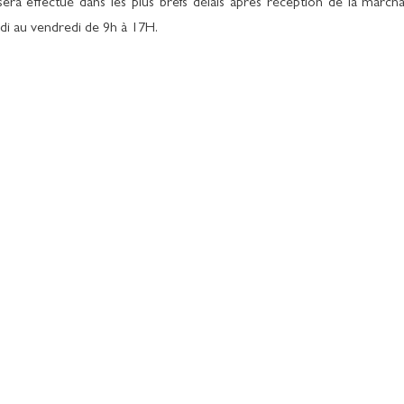
a effectué dans les plus brefs délais après réception de la marcha
i au vendredi de 9h à 17H.